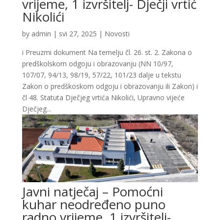
vrijeme, 1 izvršitelj- Dječji vrtić
Nikolići
by
admin
|
svi 27, 2025
|
Novosti
i Preuzmi dokument Na temelju čl. 26. st. 2. Zakona o
predškolskom odgoju i obrazovanju (NN 10/97,
107/07, 94/13, 98/19, 57/22, 101/23 dalje u tekstu
Zakon o predškoskom odgoju i obrazovanju ili Zakon) i
čl 48. Statuta Dječjeg vrtića Nikolići, Upravno vijeće
Dječjeg...
Javni natječaj – Pomoćni
kuhar neodređeno puno
radno vrijeme, 1 izvršitelj-