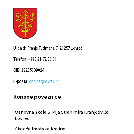
Ulica dr. Franje Tuđmana 7, 21257 Lovreć
Telefon: +385 21 72 30 01
OIB: 28205009024
E-pošta:
opcina@lovrec.hr
Korisne poveznice
Osnovna škola Silvija Strahimira Kranjčevića
Lovreć
Čistoća Imotske krajine