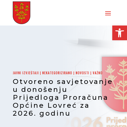
Open
JAVNI IZVJEŠTAJI
|
NEKATEGORIZIRANO
|
NOVOSTI
|
VAŽNO
Otvoreno savjetovanje
u donošenju
Prijedloga Proračuna
Općine Lovreć za
2026. godinu