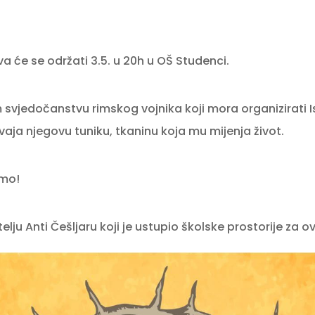
va će se održati 3.5. u 20h u OŠ Studenci.
m svjedočanstvu rimskog vojnika koji mora organizirati
vaja njegovu tuniku, tkaninu koja mu mijenja život.
amo!
lju Anti Češljaru koji je ustupio školske prostorije za o