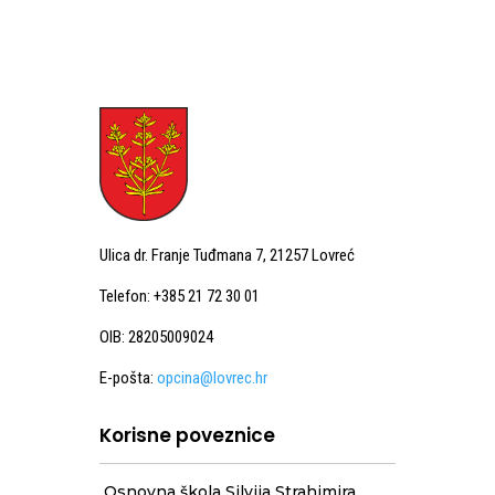
Ulica dr. Franje Tuđmana 7, 21257 Lovreć
Telefon: +385 21 72 30 01
OIB: 28205009024
E-pošta:
opcina@lovrec.hr
Korisne poveznice
Osnovna škola Silvija Strahimira