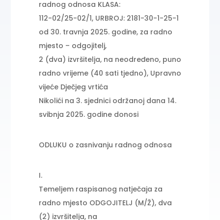
radnog odnosa KLASA:
112-02/25-02/1, URBROJ: 2181-30-1-25-1
od 30. travnja 2025. godine, za radno
mjesto – odgojitelj,
2 (dva) izvršitelja, na neodređeno, puno
radno vrijeme (40 sati tjedno), Upravno
vijeće Dječjeg vrtića
Nikolići na 3. sjednici održanoj dana 14.
svibnja 2025. godine donosi
ODLUKU o zasnivanju radnog odnosa
I.
Temeljem raspisanog natječaja za
radno mjesto ODGOJITELJ (M/Ž), dva
(2) izvršitelja, na