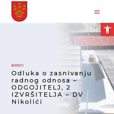
Open
NOVOSTI
Odluka o zasnivanju
radnog odnosa –
ODGOJITELJ, 2
IZVRŠITELJA – DV
Nikolići