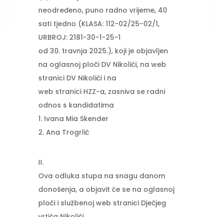
neodređeno, puno radno vrijeme, 40
sati tjedno (KLASA: 112-02/25-02/1,
URBROJ: 2181-30-1-25-1
od 30. travnja 2025.), koji je objavljen
na oglasnoj ploči DV Nikolići, na web
stranici DV Nikolići i na
web stranici HZZ-a, zasniva se radni
odnos s kandidatima
1. Ivana Mia Skender
2. Ana Trogrlić
II.
Ova odluka stupa na snagu danom
donošenja, a objavit će se na oglasnoj
ploči i službenoj web stranici Dječjeg
vrtića Nikolići.