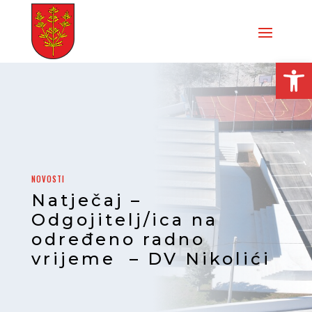
Open
NOVOSTI
Natječaj –
Odgojitelj/ica na
određeno radno
vrijeme – DV Nikolići