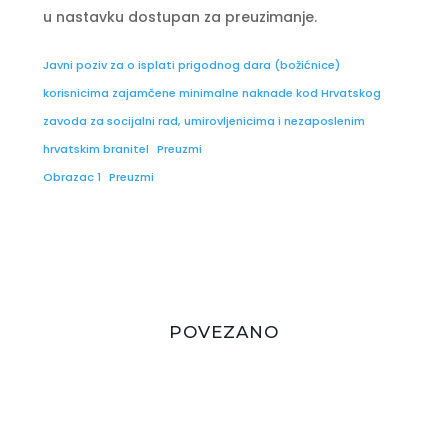
u nastavku dostupan za preuzimanje.
Javni poziv za o isplati prigodnog dara (božićnice)
korisnicima zajamčene minimalne naknade kod Hrvatskog
zavoda za socijalni rad, umirovljenicima i nezaposlenim
hrvatskim branitel
Preuzmi
Obrazac 1
Preuzmi
POVEZANO