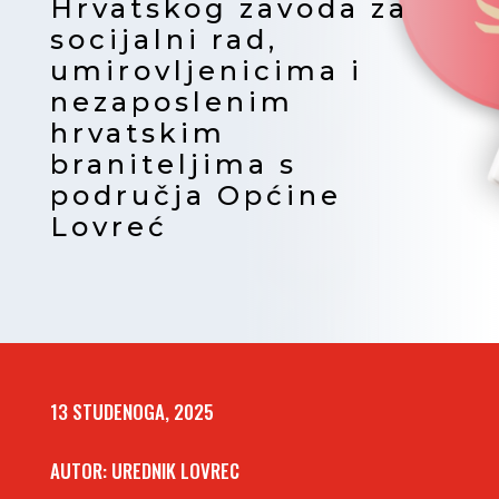
Hrvatskog zavoda za
socijalni rad,
umirovljenicima i
nezaposlenim
hrvatskim
braniteljima s
područja Općine
Lovreć
13 STUDENOGA, 2025
AUTOR: UREDNIK LOVREC