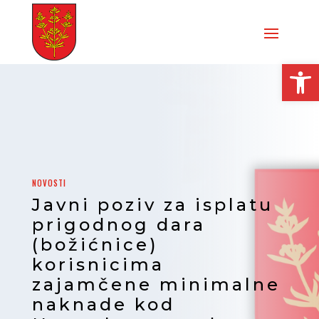
Open
NOVOSTI
Javni poziv za isplatu
prigodnog dara
(božićnice)
korisnicima
zajamčene minimalne
naknade kod