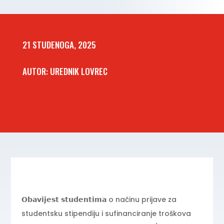
21 STUDENOGA, 2025
AUTOR: UREDNIK LOVREC
𝗢𝗯𝗮𝘃𝗶𝗷𝗲𝘀𝘁 𝘀𝘁𝘂𝗱𝗲𝗻𝘁𝗶𝗺𝗮 o načinu prijave za
studentsku stipendiju i sufinanciranje troškova