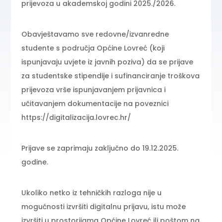
prijevoza u akademskoj godini 2025./2026.
Obavještavamo sve redovne/izvanredne
studente s područja Općine Lovreć (koji
ispunjavaju uvjete iz javnih poziva) da se prijave
za studentske stipendije i sufinanciranje troškova
prijevoza vrše ispunjavanjem prijavnica i
učitavanjem dokumentacije na poveznici
https://digitalizacija.lovrec.hr/
Prijave se zaprimaju zaključno do 19.12.2025.
godine.
Ukoliko netko iz tehničkih razloga nije u
mogućnosti izvršiti digitalnu prijavu, istu može
izvršiti u prostorijama Općine Lovreć ili poštom na