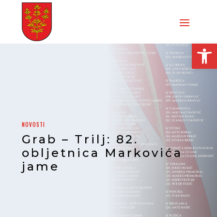
Open
NOVOSTI
Grab – Trilj: 82.
obljetnica Markovića
jame