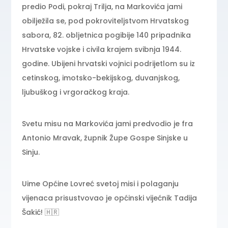
predio Podi, pokraj Trilja, na Markovića jami
obilježila se, pod pokroviteljstvom Hrvatskog
sabora, 82. obljetnica pogibije 140 pripadnika
Hrvatske vojske i civila krajem svibnja 1944.
godine. Ubijeni hrvatski vojnici podrijetlom su iz
cetinskog, imotsko-bekijskog, duvanjskog,
ljubuškog i vrgoračkog kraja.
Svetu misu na Markovića jami predvodio je fra
Antonio Mravak, župnik Župe Gospe Sinjske u
Sinju.
Uime Općine Lovreć svetoj misi i polaganju
vijenaca prisustvovao je općinski vijećnik Tadija
Šakić! 🇭🇷