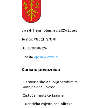
Ulica dr. Franje Tuđmana 7, 21257 Lovreć
Telefon: +385 21 72 30 01
OIB: 28205009024
E-pošta:
opcina@lovrec.hr
Korisne poveznice
Osnovna škola Silvija Strahimira
Kranjčevića Lovreć
Čistoća Imotske krajine
Turistička zajednica Splitsko-