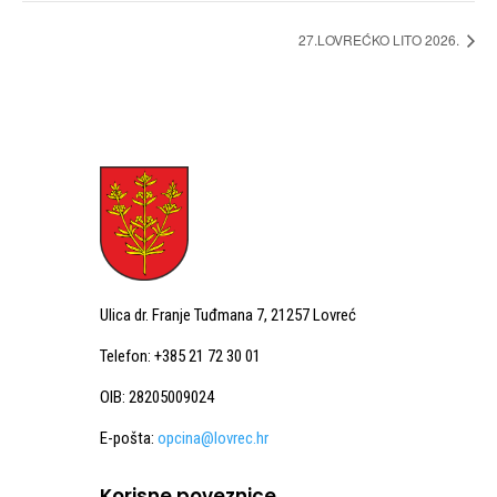
27.LOVREĆKO LITO 2026.
Ulica dr. Franje Tuđmana 7, 21257 Lovreć
Telefon: +385 21 72 30 01
OIB: 28205009024
E-pošta:
opcina@lovrec.hr
Korisne poveznice