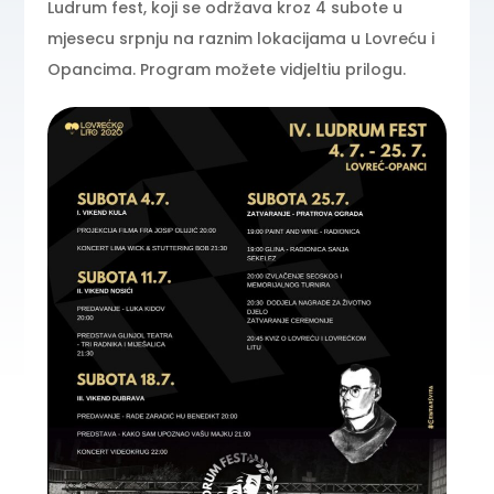
Ludrum fest, koji se održava kroz 4 subote u
mjesecu srpnju na raznim lokacijama u Lovreću i
Opancima. Program možete vidjeltiu prilogu.